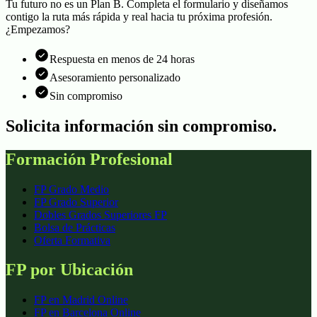
Tu futuro no es un Plan B. Completa el formulario y diseñamos
contigo la ruta más rápida y real hacia tu próxima profesión.
¿Empezamos?
Respuesta en menos de 24 horas
Asesoramiento personalizado
Sin compromiso
Solicita información sin compromiso.
Formación Profesional
FP Grado Medio
FP Grado Superior
Dobles Grados Superiores FP
Bolsa de Prácticas
Oferta Formativa
FP por Ubicación
FP en Madrid Online
FP en Barcelona Online