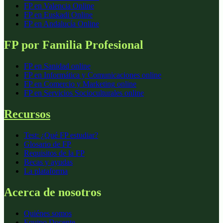
FP en Valencia Online
FP en Euskadi Online
FP en Andalucía Online
FP por Familia Profesional
FP en
Sanidad
online
FP en
Informática y Comunicaciones
online
FP en
Comercio y Marketing
online
FP en
Servicios Socioculturales
online
Recursos
Test: ¿Qué FP estudiar?
Glosario de FP
Requisitos de la FP
Becas y ayudas
La plataforma
Acerca de nosotros
Quiénes somos
Equipo Docente