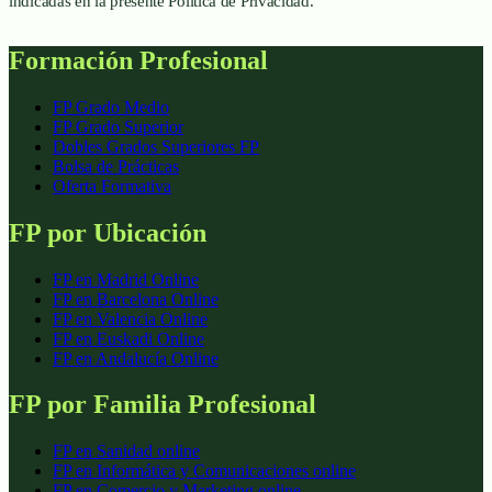
indicadas en la presente Política de Privacidad.
Formación Profesional
FP Grado Medio
FP Grado Superior
Dobles Grados Superiores FP
Bolsa de Prácticas
Oferta Formativa
FP por Ubicación
FP en Madrid Online
FP en Barcelona Online
FP en Valencia Online
FP en Euskadi Online
FP en Andalucía Online
FP por Familia Profesional
FP en
Sanidad
online
FP en
Informática y Comunicaciones
online
FP en
Comercio y Marketing
online