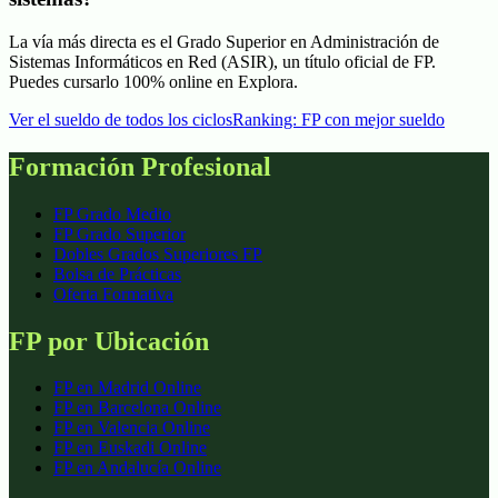
La vía más directa es el Grado Superior en Administración de
Sistemas Informáticos en Red (ASIR), un título oficial de FP.
Puedes cursarlo 100% online en Explora.
Ver el sueldo de todos los ciclos
Ranking: FP con mejor sueldo
Datos de
2026
. Sueldo medio orientativo:
41.000
€ brutos/año.
Formación Profesional
FP Grado Medio
FP Grado Superior
Dobles Grados Superiores FP
Bolsa de Prácticas
Oferta Formativa
FP por Ubicación
FP en Madrid Online
FP en Barcelona Online
FP en Valencia Online
FP en Euskadi Online
FP en Andalucía Online